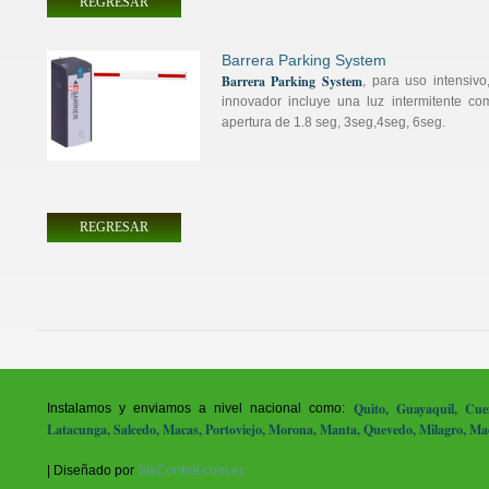
REGRESAR
Barrera Parking System
Barrera Parking System
, para uso intensiv
innovador incluye una luz intermitente co
apertura de 1.8 seg, 3seg,4seg, 6seg.
REGRESAR
Quito, Guayaquil, Cu
Instalamos y enviamos a nivel nacional como:
Latacunga, Salcedo, Macas, Portoviejo, Morona, Manta, Quevedo, Milagro, Mac
| Diseñado por
SisControl.com.ec