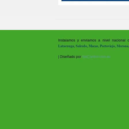
Instalamos y enviamos a nivel nacional
Latacunga, Salcedo, Macas, Portoviejo, Morona
| Diseñado por
SisControl.com.ec