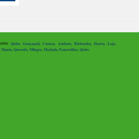
Quito, Guayaquil, Cuenca, Ambato, Riobamba, Ibarra, Loja,
 como:
, Manta, Quevedo, Milagro, Machala, Esmeraldas, Quito.